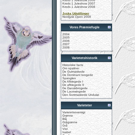
Kreds 1 Juleshow 2006
Kreds 1 Juleshow 2007
Kreds 1 Juleshow 2008
Jyske Udstillinger
Nordjysk Open 2008
Vores Præmiefugle
2004
2005
2006
2007
2008
Varietetshistorik
Historiske facts
Om opaliner
De Gulmaskede
De Dominant brogede
Spanglen
De Afblegede I
De afblegede II
De Danskbrogede
De Lacewingede
Den Sortmaskede Undulat
Varieteter
Varietetsoversigt
Grønne
Blå
Grågrønne
Grå
Viol
Isabel