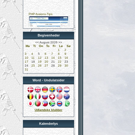
PHP-fusions-Tips
Begivenheder
Kungelundens Dyreklinik
<<
August 2026
>>
Ma
Ti
On
To
Fr
Lø
Sø
1
2
3
4
5
6
7
8
9
10
11
12
13
14
15
16
17
18
19
20
21
22
23
24
25
26
27
28
29
30
31
DUK-Undulatklubben
Word - Undulatsider
Didier Mervilde
Udlandske klubber
Kalenderlys