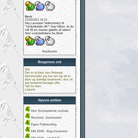
Berit
21/02/2021 16:15
Hej Lauraaa! Velkommen til
"Undulatside.dk"! Jeg håber, at du
må få en masse glæde af siden!
Stor undulathilsen fra Berit
Replikarkiv
Brugernes ord
Hej
Det er til dato den flotteste
hjemmeside jeg har set og alt er
klart og tydeligt beskrevet, den vil
jeg bestemt besøge ofte.
Tak for den.
Lisbeth
Nyeste artikler
Den Sortmaskede undulat
Recessiv: Sortmasket
Egen Frøblanding
DM 2008 - Bag Kameraet
DM 2008 - om Ed.Dy