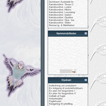
Dominant: Australsk br.
Kønsbundne: Texas C.
Kønsbundne: Lutino
Kønsbundne: Albino
Kønsbundne: Lacewing
Kønsbundne: Isabel
Kønsbundne: Opaline
Kønsbundne: Opa. Isa.
Kønsbundne: Skifer
Normal tg. & Mørkfaktor
Varietetsbilleder
Opdræt
Indledning om undulaten
En indgang til undulathobbyen
En plan for begyndere I
En plan for begyndere II
Indkøb af fugle
Avlsarbejdet
Fuglehuset
Klargøring til udstilling