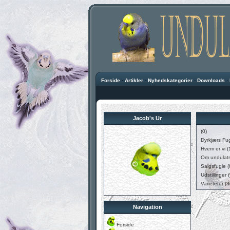
Forside
·
Artikler
·
Nyhedskategorier
·
Downloads
·
Jacob's Ur
(0)
Dyrkjærs Fu
Hvem er vi
(
Om undulat
Salgsfugle
(
Udstillinger
(
Varieteter
(3
Navigation
Forside