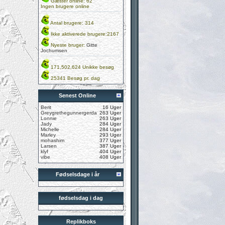
Gæster online: 62
Ingen brugere online
Antal brugere: 314
Ikke aktiverede brugere:2167
Nyeste bruger:
Gitte
Jochumsen
171,502,624 Unikke besøg
25341 Besøg pr. dag
Senest Online
Berit
16 Uger
Greygrethegunnergerda
263 Uger
Lonnie
263 Uger
Jady
284 Uger
Michelle
284 Uger
Marley
293 Uger
mohashim
377 Uger
Larsen
387 Uger
klyf
404 Uger
vibe
408 Uger
Fødselsdage i år
fødselsdag i dag
Replikboks