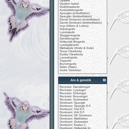
Opaline
Opaline Isabel
Gul(d)maskede
Australskbrogede
Spangler (enkeltfaktor)
Spangler (dobbeltfaktor)
Dansk Dominant (enkeltfaktor)
Dansk Dominant (dobbeltfaktor)
Inos (Albino & Lutino)
Gråvingede
Lysvingede
Skyggevingede
Danskbrogede
Hollandsk Brogede
Lysslagfjerede
Mørkøjede (Hvide & Gule)
Texas Clearbody
Easley Clearbody
Lacewingede
Toppede
Brunvingede
Skifer (Slate)
Andre Varieteter
Arv & genetik
Recessiv: Danskbroget
Recessiv: Lysvinget
Recessiv: Gråvinget
Recessiv: Brunvinget
Recessiv: Sortmasket
Dominant: Spangle
Dominant: Spangle D.F.
Dominant: Viol D.F.
Dominant: Grå D.F.
Dominant: DK Dominant
Dominant: Mørkfaktor
Dominant: Gulmasket
Dominant: Easley C.
Dominant: Hollandsk br.