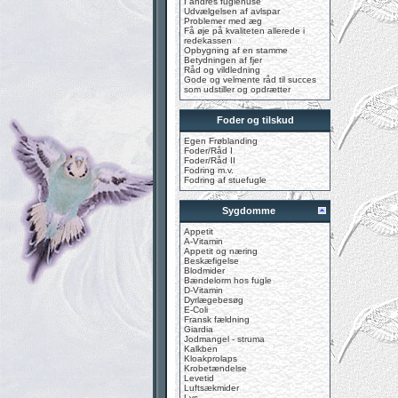
I andres fuglehuse
Udvælgelsen af avlspar
Problemer med æg
Få øje på kvaliteten allerede i
redekassen
Opbygning af en stamme
Betydningen af fjer
Råd og vildledning
Gode og velmente råd til succes
som udstiller og opdrætter
Foder og tilskud
Egen Frøblanding
Foder/Råd I
Foder/Råd II
Fodring m.v.
Fodring af stuefugle
Sygdomme
Appetit
A-Vitamin
Appetit og næring
Beskæfigelse
Blodmider
Bændelorm hos fugle
D-Vitamin
Dyrlægebesøg
E-Coli
Fransk fældning
Giardia
Jodmangel - struma
Kalkben
Kloakprolaps
Krobetændelse
Levetid
Luftsækmider
Lys