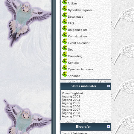
Artikler
Nyhedskategorier
Downloads
FAQ
Brugernes ord
Kontakt siden
Event Kalendar
Søg
Gæstebog
Kontakt
Opret en Annonce
Annonce
Vores undulater
Vores Fuglehold
Årgang 2003
Årgang 2004
Årgang 2005
Årgang 2006
Årgang 2007
Årgang 2008
Årgang 2009
Biografen
Jacob i Julehumør