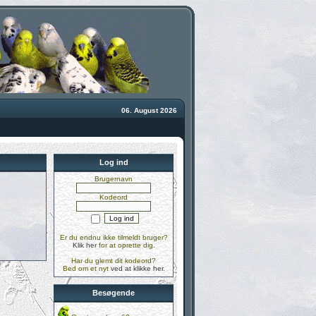
06. August 2026
Log ind
Brugernavn
Kodeord
Er du endnu ikke tilmeldt bruger?
Klik her
for at oprette dig.
Har du glemt dit kodeord?
Bed om et nyt
ved at klikke her
.
Besøgende