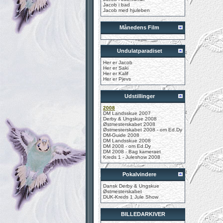
Jacob i bad
Jacob med hjuleben
Månedens Film
Undulatparadiset
Her er Jacob
Her er Saki
Her er Kalif
Her er Pjevs
Udstillinger
2008
DM Landsskue 2007
Derby & Ungskue 2008
Østmesterskabet 2008
Østmesterskabet 2008 - om Ed.Dy
DM-Guide 2008
DM Landsskue 2008
DM 2008 - om Ed.Dy
DM 2008 - Bag kameraet
Kreds 1 - Juleshow 2008
Pokalvindere
Dansk Derby & Ungskue
Østmesterskabet
DUK-Kreds 1 Jule Show
BILLEDARKIVER