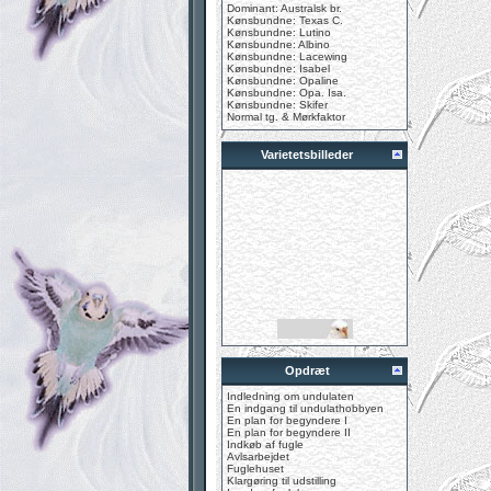
Dominant: Australsk br.
Kønsbundne: Texas C.
Kønsbundne: Lutino
Kønsbundne: Albino
Kønsbundne: Lacewing
Kønsbundne: Isabel
Kønsbundne: Opaline
Kønsbundne: Opa. Isa.
Kønsbundne: Skifer
Normal tg. & Mørkfaktor
Varietetsbilleder
Opdræt
Indledning om undulaten
En indgang til undulathobbyen
En plan for begyndere I
En plan for begyndere II
Indkøb af fugle
Avlsarbejdet
Fuglehuset
Klargøring til udstilling