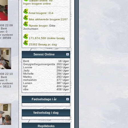
Gæster online: 69
Ingen brugere online
Antal brugere: 314
Ikke aktiverede brugere:2167
008 22:09
Nyeste bruger:
Gitte
:
Berit
Jochumsen
er: 0
e vurderet
r: 38589
171,674,568 Unikke besøg
25362 Besøg pr. dag
Senest Online
Berit
16 Uger
Greygrethegunnergerda
263 Uger
Lonnie
263 Uger
Jady
284 Uger
Michelle
284 Uger
008 22:10
Marley
293 Uger
:
Berit
mohashim
377 Uger
er: 0
Larsen
387 Uger
e vurderet
klyf
404 Uger
r: 38113
vibe
408 Uger
Fødselsdage i år
fødselsdag i dag
Replikboks