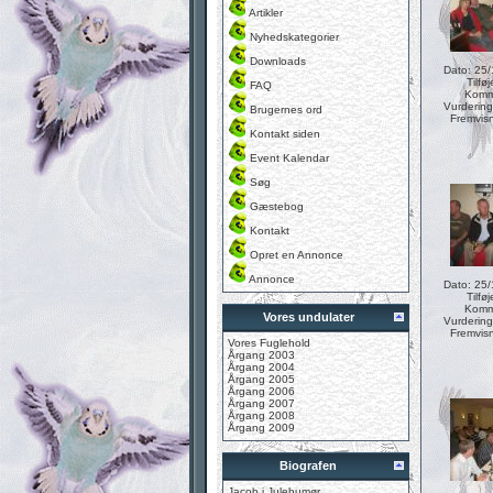
Artikler
Nyhedskategorier
Downloads
Dato: 25
Tilføj
FAQ
Komme
Vurdering
Brugernes ord
Fremvis
Kontakt siden
Event Kalendar
Søg
Gæstebog
Kontakt
Opret en Annonce
Annonce
Dato: 25
Tilføj
Komme
Vores undulater
Vurdering
Fremvis
Vores Fuglehold
Årgang 2003
Årgang 2004
Årgang 2005
Årgang 2006
Årgang 2007
Årgang 2008
Årgang 2009
Biografen
Jacob i Julehumør