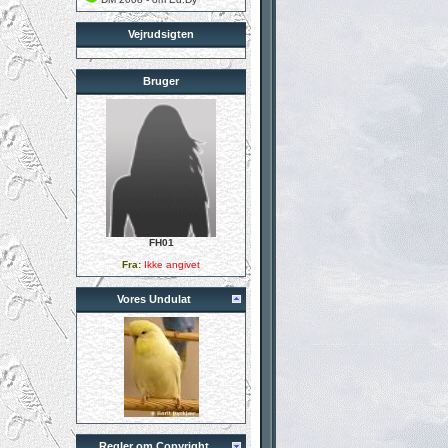
Vejrudsigten
Bruger
FH01
Fra:
Ikke angivet
Vores Undulat
Regler om Copyright