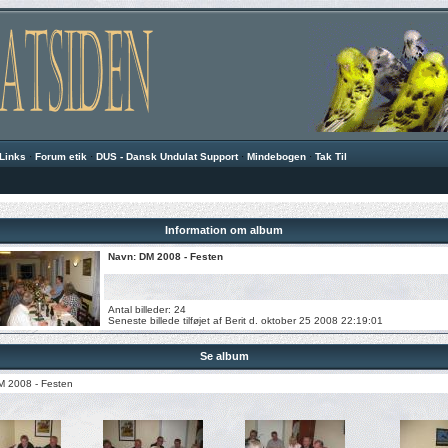
Links
·
Forum etik
·
DUS - Dansk Undulat Support
·
Mindebogen
·
Tak Til
Information om album
Navn: DM 2008 - Festen
Antal billeder: 24
Seneste billede tilføjet af
Berit
d. oktober 25 2008 22:19:01
Se album
M 2008 - Festen