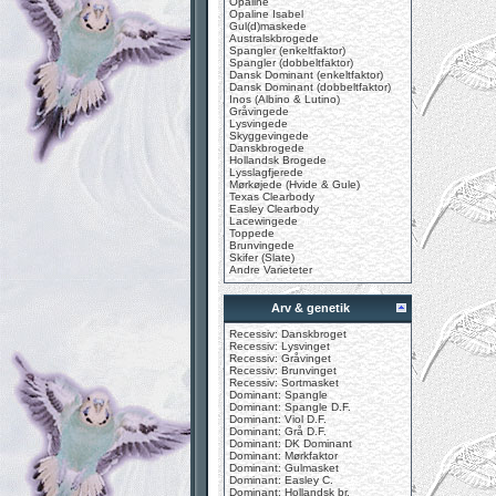
Opaline
Opaline Isabel
Gul(d)maskede
Australskbrogede
Spangler (enkeltfaktor)
Spangler (dobbeltfaktor)
Dansk Dominant (enkeltfaktor)
Dansk Dominant (dobbeltfaktor)
Inos (Albino & Lutino)
Gråvingede
Lysvingede
Skyggevingede
Danskbrogede
Hollandsk Brogede
Lysslagfjerede
Mørkøjede (Hvide & Gule)
Texas Clearbody
Easley Clearbody
Lacewingede
Toppede
Brunvingede
Skifer (Slate)
Andre Varieteter
Arv & genetik
Recessiv: Danskbroget
Recessiv: Lysvinget
Recessiv: Gråvinget
Recessiv: Brunvinget
Recessiv: Sortmasket
Dominant: Spangle
Dominant: Spangle D.F.
Dominant: Viol D.F.
Dominant: Grå D.F.
Dominant: DK Dominant
Dominant: Mørkfaktor
Dominant: Gulmasket
Dominant: Easley C.
Dominant: Hollandsk br.