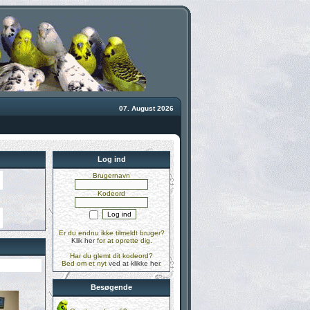
07. August 2026
Log ind
Brugernavn
Kodeord
Er du endnu ikke tilmeldt bruger?
Klik her
for at oprette dig.
Har du glemt dit kodeord?
Bed om et nyt
ved at klikke her
.
Besøgende