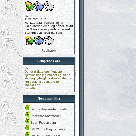
Berit
21/02/2021 16:15
Hej Lauraaa! Velkommen til
"Undulatside.dk"! Jeg håber, at du
må få en masse glæde af siden!
Stor undulathilsen fra Berit
Replikarkiv
Brugernes ord
Hej
Det er til dato den flotteste
hjemmeside jeg har set og alt er
klart og tydeligt beskrevet, den vil
jeg bestemt besøge ofte.
Tak for den.
Lisbeth
Nyeste artikler
Den Sortmaskede undulat
Recessiv: Sortmasket
Egen Frøblanding
DM 2008 - Bag Kameraet
DM 2008 - om Ed.Dy