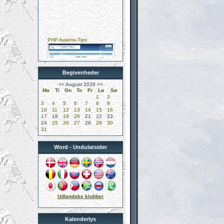
PHP-fusions-Tips
Begivenheder
Kungelundens Dyreklinik
<<
August 2026
>>
Ma
Ti
On
To
Fr
Lø
Sø
1
2
3
4
5
6
7
8
9
10
11
12
13
14
15
16
17
18
19
20
21
22
23
24
25
26
27
28
29
30
31
DUK-Undulatklubben
Word - Undulatsider
Didier Mervilde
Udlandske klubber
Kalenderlys