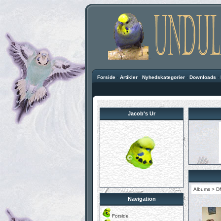
Forside
·
Artikler
·
Nyhedskategorier
·
Downloads
·
Jacob's Ur
Albums
>
D
Navigation
Forside