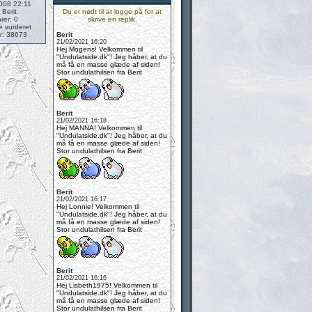
008 22:11
:
Berit
Du er nødt til at logge på for at
er: 0
skrive en replik.
e vurderet
r: 38673
Berit
21/02/2021 16:20
Hej Mogens! Velkommen til
"Undulatside.dk"! Jeg håber, at du
må få en masse glæde af siden!
Stor undulathilsen fra Berit
Berit
21/02/2021 16:18
Hej MANNA! Velkommen til
"Undulatside.dk"! Jeg håber, at du
må få en masse glæde af siden!
Stor undulathilsen fra Berit
Berit
21/02/2021 16:17
Hej Lonnie! Velkommen til
"Undulatside.dk"! Jeg håber, at du
må få en masse glæde af siden!
Stor undulathilsen fra Berit
Berit
21/02/2021 16:16
Hej Lisbeth1975! Velkommen til
"Undulatside.dk"! Jeg håber, at du
må få en masse glæde af siden!
Stor undulathilsen fra Berit