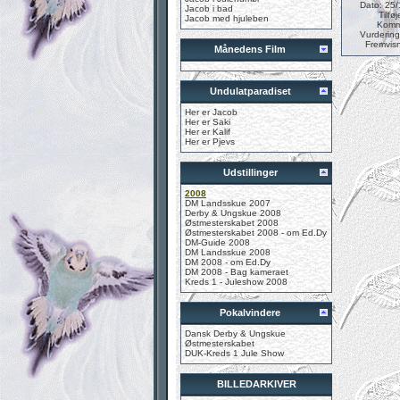
Dato: 25
Jacob i bad
Tilføj
Jacob med hjuleben
Komme
Vurdering
Fremvis
Månedens Film
Undulatparadiset
Her er Jacob
Her er Saki
Her er Kalif
Her er Pjevs
Udstillinger
2008
DM Landsskue 2007
Derby & Ungskue 2008
Østmesterskabet 2008
Østmesterskabet 2008 - om Ed.Dy
DM-Guide 2008
DM Landsskue 2008
DM 2008 - om Ed.Dy
DM 2008 - Bag kameraet
Kreds 1 - Juleshow 2008
Pokalvindere
Dansk Derby & Ungskue
Østmesterskabet
DUK-Kreds 1 Jule Show
BILLEDARKIVER