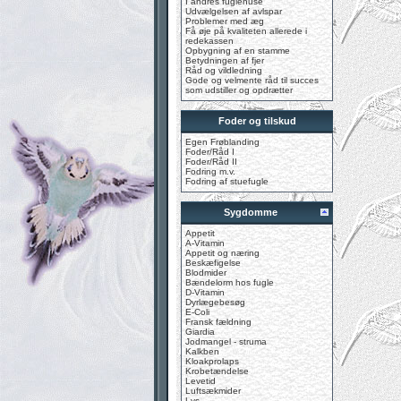
I andres fuglehuse
Udvælgelsen af avlspar
Problemer med æg
Få øje på kvaliteten allerede i
redekassen
Opbygning af en stamme
Betydningen af fjer
Råd og vildledning
Gode og velmente råd til succes
som udstiller og opdrætter
Foder og tilskud
Egen Frøblanding
Foder/Råd I
Foder/Råd II
Fodring m.v.
Fodring af stuefugle
Sygdomme
Appetit
A-Vitamin
Appetit og næring
Beskæfigelse
Blodmider
Bændelorm hos fugle
D-Vitamin
Dyrlægebesøg
E-Coli
Fransk fældning
Giardia
Jodmangel - struma
Kalkben
Kloakprolaps
Krobetændelse
Levetid
Luftsækmider
Lys