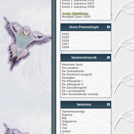
Kreds 1 Juleshow 2006
Kreds 1 Juleshow 2007
Kreds 1 Juleshow 2008
Jyske Udstillinger
Nordjysk Open 2008
Vores Præmiefugle
2004
2005
2006
2007
2008
Varietetshistorik
Historiske facts
Om opaliner
De Gulmaskede
De Dominant brogede
Spanglen
De Afblegede I
De afblegede II
De Danskbrogede
De Lacewingede
Den Sortmaskede Undulat
Varieteter
Varietetsoversigt
Grønne
Blå
Grågrønne
Grå
Viol
Isabel