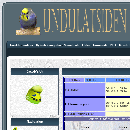
Forside
·
Artikler
·
Nyhedskategorier
·
Downloads
·
Links
·
Forum etik
·
DUS - Dansk 
Jacob's Ur
0,1 Hun
1,0 Han
1,0 Skife
50 % 1,0
Skifer
0,1 Skifer
50 % 0,1
Skifer
50 % 1,0 Normal
0,1 Normaltegnet
50 % 0,1
Skifer
0,1 /Split findes ikke
Tegnet: "
/
" Står for split - sæt
Navigation
Skifer
Skifer