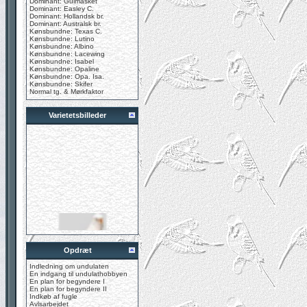
Dominant: Gulmasket
Dominant: Easley C.
Dominant: Hollandsk br.
Dominant: Australsk br.
Kønsbundne: Texas C.
Kønsbundne: Lutino
Kønsbundne: Albino
Kønsbundne: Lacewing
Kønsbundne: Isabel
Kønsbundne: Opaline
Kønsbundne: Opa. Isa.
Kønsbundne: Skifer
Normal tg. & Mørkfaktor
Varietetsbilleder
Opdræt
Indledning om undulaten
En indgang til undulathobbyen
En plan for begyndere I
En plan for begyndere II
Indkøb af fugle
Avlsarbejdet