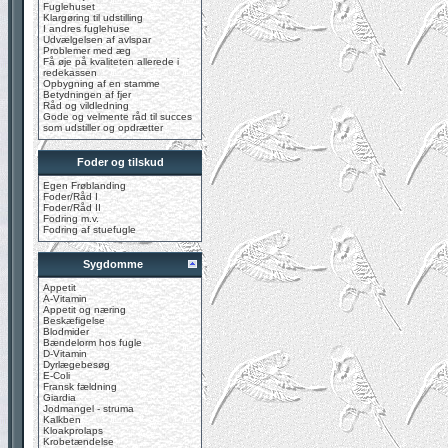
Fuglehuset
Klargøring til udstilling
I andres fuglehuse
Udvælgelsen af avlspar
Problemer med æg
Få øje på kvaliteten allerede i
redekassen
Opbygning af en stamme
Betydningen af fjer
Råd og vildledning
Gode og velmente råd til succes
som udstiller og opdrætter
Foder og tilskud
Egen Frøblanding
Foder/Råd I
Foder/Råd II
Fodring m.v.
Fodring af stuefugle
Sygdomme
Appetit
A-Vitamin
Appetit og næring
Beskæfigelse
Blodmider
Bændelorm hos fugle
D-Vitamin
Dyrlægebesøg
E-Coli
Fransk fældning
Giardia
Jodmangel - struma
Kalkben
Kloakprolaps
Krobetændelse