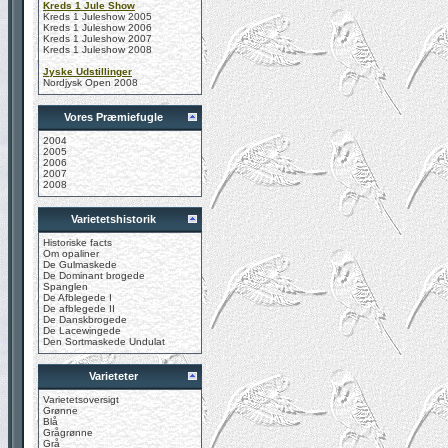
Kreds 1 Jule Show
Kreds 1 Juleshow 2005
Kreds 1 Juleshow 2006
Kreds 1 Juleshow 2007
Kreds 1 Juleshow 2008
Jyske Udstillinger
Nordjysk Open 2008
Vores Præmiefugle
2004
2005
2006
2007
2008
Varietetshistorik
Historiske facts
Om opaliner
De Gulmaskede
De Dominant brogede
Spanglen
De Afblegede I
De afblegede II
De Danskbrogede
De Lacewingede
Den Sortmaskede Undulat
Varieteter
Varietetsoversigt
Grønne
Blå
Grågrønne
Grå