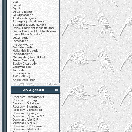
Viol
Isabel
Opaline
Opaline Isabel
Gul(d)maskede
Australskbrogede
Spangler (enkeltfaktor)
Spangler (dobbeltfaktor)
Dansk Dominant (enkeltfaktor)
Dansk Dominant (dobbeltfaktor)
Inos (Albino & Lutino)
Gråvingede
Lysvingede
Skyggevingede
Danskbrogede
Hollandsk Brogede
Lysslagfjerede
Mørkøjede (Hvide & Gule)
Texas Clearbody
Easley Clearbody
Lacewingede
Toppede
Brunvingede
Skifer (Slate)
Andre Varieteter
Arv & genetik
Recessiv: Danskbroget
Recessiv: Lysvinget
Recessiv: Gråvinget
Recessiv: Brunvinget
Recessiv: Sortmasket
Dominant: Spangle
Dominant: Spangle D.F.
Dominant: Viol D.F.
Dominant: Grå D.F.
Dominant: DK Dominant
Dominant: Mørkfaktor