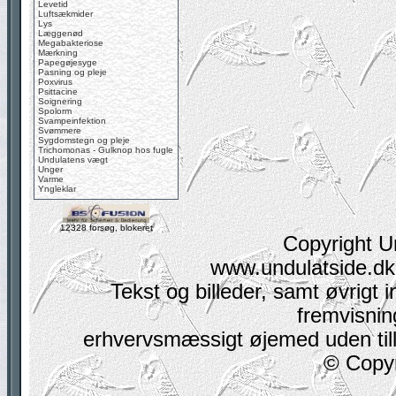
Levetid
Luftsækmider
Lys
Læggenød
Megabakteriose
Mærkning
Papegøjesyge
Pasning og pleje
Poxvirus
Psittacine
Soignering
Spolorm
Svampeinfektion
Svømmere
Sygdomstegn og pleje
Trichomonas - Gulknop hos fugle
Undulatens vægt
Unger
Varme
Yngleklar
12328 forsøg, blokeret
Copyright U
www.undulatside.dk 
Tekst og billeder, samt øvrigt i
fremvisning
erhvervsmæssigt øjemed uden tilla
© Copyr