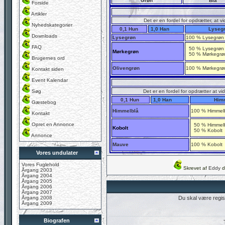
Grøn
Blå
Forside
Artikler
Det er en fordel for opdrætter, at v
Nyhedskategorier
0,1 Hun
1,0 Han
Lyseg
Downloads
Lysegrøn
100 % Lysegrøn
FAQ
50 % Lysegrøn
Mørkegrøn
50 % Mørkegrø
Brugernes ord
Olivengrøn
100 % Mørkegrø
Kontakt siden
Event Kalendar
Søg
Det er en fordel for opdrætter at vi
0,1 Hun
1,0 Han
Him
Gæstebog
Himmelblå
100 % Himmel
Kontakt
Opret en Annonce
50 % Himmel
Kobolt
50 % Kobolt
Annonce
Mauve
100 % Kobolt
Vores undulater
Vores Fuglehold
Skrevet af
Eddy
d
Årgang 2003
Årgang 2004
Årgang 2005
Årgang 2006
Årgang 2007
Årgang 2008
Du skal være regist
Årgang 2009
Biografen