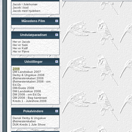
Jacob i Julehumør
Jacob i bad
Jacob med hjuleben
Månedens Film
Undulatparadiset
Her er Jacob
Her er Saki
Her er Kalif
Her er Pjevs
Udstillinger
2008
DM Landsskue 2007
Derby & Ungskue 2008
Østmesterskabet 2008
Østmesterskabet 2008 - om
Ed.Dy
DM-Guide 2008
DM Landsskue 2008
DM 2008 - om Ed.Dy
DM 2008 - Bag kameraet
Kreds 1 - Juleshow 2008
Pokalvindere
Dansk Derby & Ungskue
Østmesterskabet
DUK-Kreds 1 Jule Show