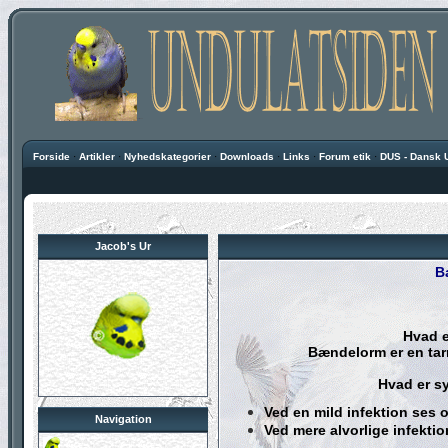
Forside
·
Artikler
·
Nyhedskategorier
·
Downloads
·
Links
·
Forum etik
·
DUS - Dansk 
Jacob's Ur
B
Hvad e
Bændelorm er en tar
Hvad er 
Ved en mild infektion ses 
Navigation
Ved mere alvorlige infektio