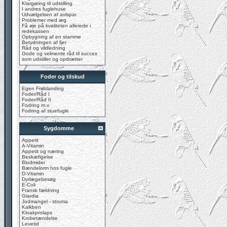
Klargøring til udstilling
I andres fuglehuse
Udvælgelsen af avlspar
Problemer med æg
Få øje på kvaliteten allerede i
redekassen
Opbygning af en stamme
Betydningen af fjer
Råd og vildledning
Gode og velmente råd til succes
som udstiller og opdrætter
Foder og tilskud
Egen Frøblanding
Foder/Råd I
Foder/Råd II
Fodring m.v.
Fodring af stuefugle
Sygdomme
Appetit
A-Vitamin
Appetit og næring
Beskæfigelse
Blodmider
Bændelorm hos fugle
D-Vitamin
Dyrlægebesøg
E-Coli
Fransk fældning
Giardia
Jodmangel - struma
Kalkben
Kloakprolaps
Krobetændelse
Levetid