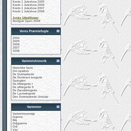
Kreds 1 Juleshow 2005
Kreds 1 Juleshow 2006
Kreds 1 Juleshow 2007
Kreds 1 Juleshow 2008
Jyske Udstillinger
Nordjysk Open 2008
Vores Præmiefugle
2004
2005
2006
2007
2008
Varietetshistorik
Historiske facts
Om opaliner
De Gulmaskede
De Dominant brogede
Spanglen
De Afblegede I
De afblegede II
De Danskbrogede
De Lacewingede
Den Sortmaskede Undulat
Varieteter
Varietetsoversigt
Grønne
Blå
Grågrønne
Grå
Viol