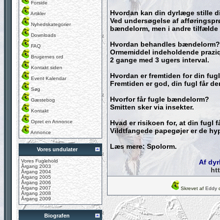
Forside
Hvordan kan din dyrlæge stille
Artikler
Ved undersøgelse af afføringspr
Nyhedskategorier
bændelorm, men i andre tilfælde
Downloads
Hvordan behandles bændelorm?
FAQ
Ormemiddel indeholdende praziq
Brugernes ord
2 gange med 3 ugers interval.
Kontakt siden
Hvordan er fremtiden for din fu
Event Kalendar
Fremtiden er god, din fugl får d
Søg
Hvorfor får fugle bændelorm?
Gæstebog
Smitten sker via insekter.
Kontakt
Opret en Annonce
Hvad er risikoen for, at din fugl
Vildtfangede papegøjer er de hyp
Annonce
Læs mere:
Spolorm.
Vores undulater
Vores Fuglehold
Af dy
Årgang 2003
ht
Årgang 2004
Årgang 2005
Årgang 2006
Årgang 2007
Skrevet af
Eddy
d
Årgang 2008
Årgang 2009
Biografen