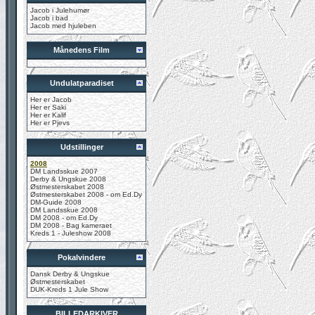
Jacob i Julehumør
Jacob i bad
Jacob med hjuleben
Månedens Film
Undulatparadiset
Her er Jacob
Her er Saki
Her er Kalif
Her er Pjevs
Udstillinger
2008
DM Landsskue 2007
Derby & Ungskue 2008
Østmesterskabet 2008
Østmesterskabet 2008 - om Ed.Dy
DM-Guide 2008
DM Landsskue 2008
DM 2008 - om Ed.Dy
DM 2008 - Bag kameraet
Kreds 1 - Juleshow 2008
Pokalvindere
Dansk Derby & Ungskue
Østmesterskabet
DUK-Kreds 1 Jule Show
BILLEDARKIVER