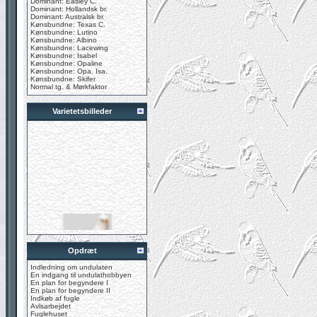
Dominant: Easley C.
Dominant: Hollandsk br.
Dominant: Australsk br.
Kønsbundne: Texas C.
Kønsbundne: Lutino
Kønsbundne: Albino
Kønsbundne: Lacewing
Kønsbundne: Isabel
Kønsbundne: Opaline
Kønsbundne: Opa. Isa.
Kønsbundne: Skifer
Normal tg. & Mørkfaktor
Varietetsbilleder
Opdræt
Indledning om undulaten
En indgang til undulathobbyen
En plan for begyndere I
En plan for begyndere II
Indkøb af fugle
Avlsarbejdet
Fuglehuset