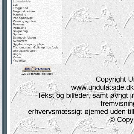
Luftsækmider
Lys
Læggenød
Megabakteriose
Mærkning
Papegøjesyge
Pasning og pleje
Poxvirus
Psittacine
Soignering
Spolorm
Svampeinfektion
Svømmere
Sygdomstegn og pleje
Trichomonas - Gulknop hos fugle
Undulatens vægt
Unger
Varme
Yngleklar
12328 forsøg, blokeret
Copyright U
www.undulatside.dk 
Tekst og billeder, samt øvrigt i
fremvisning
erhvervsmæssigt øjemed uden tilla
© Copyr