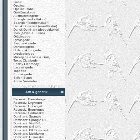
Isabel
Opaline
Opaline Isabel
Gul(d)maskede
Australskbrogede
Spangler (enkeltfaktor)
Spangler (dobbeltfaktor)
Dansk Dominant (enkeltfaktor)
Dansk Dominant (dobbeltfaktor)
Inos (Albino & Lutino)
Gråvingede
Lysvingede
Skyggevingede
Danskbrogede
Hollandsk Brogede
Lysslagfjerede
Mørkøjede (Hvide & Gule)
Texas Clearbody
Easley Clearbody
Lacewingede
Toppede
Brunvingede
Skifer (Slate)
Andre Varieteter
Arv & genetik
Recessiv: Danskbroget
Recessiv: Lysvinget
Recessiv: Gråvinget
Recessiv: Brunvinget
Recessiv: Sortmasket
Dominant: Spangle
Dominant: Spangle D.F.
Dominant: Viol D.F.
Dominant: Grå D.F.
Dominant: DK Dominant
Dominant: Mørkfaktor
Dominant: Gulmasket