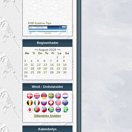
PHP-fusions-Tips
Begivenheder
Kungelundens Dyreklinik
<<
August 2026
>>
Ma
Ti
On
To
Fr
Lø
Sø
1
2
3
4
5
6
7
8
9
10
11
12
13
14
15
16
17
18
19
20
21
22
23
24
25
26
27
28
29
30
31
DUK-Undulatklubben
Word - Undulatsider
Didier Mervilde
Udlandske klubber
Kalenderlys