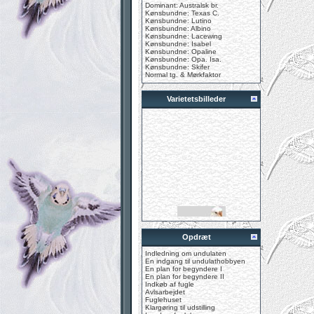
Dominant: Australsk br.
Kønsbundne: Texas C.
Kønsbundne: Lutino
Kønsbundne: Albino
Kønsbundne: Lacewing
Kønsbundne: Isabel
Kønsbundne: Opaline
Kønsbundne: Opa. Isa.
Kønsbundne: Skifer
Normal tg. & Mørkfaktor
Varietetsbilleder
Opdræt
Indledning om undulaten
En indgang til undulathobbyen
En plan for begyndere I
En plan for begyndere II
Indkøb af fugle
Avlsarbejdet
Fuglehuset
Klargøring til udstilling