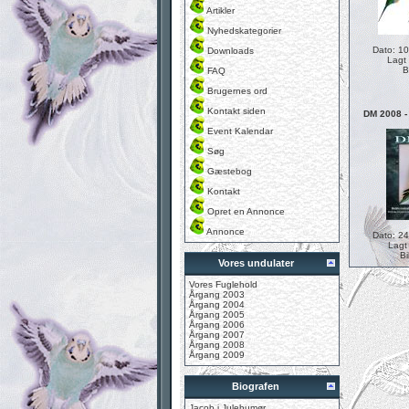
Artikler
Nyhedskategorier
Dato: 1
Downloads
Lagt 
B
FAQ
Brugernes ord
Kontakt siden
DM 2008 -
Event Kalendar
Søg
Gæstebog
Kontakt
Opret en Annonce
Annonce
Dato: 2
Lagt
Bi
Vores undulater
Vores Fuglehold
Årgang 2003
Årgang 2004
Årgang 2005
Årgang 2006
Årgang 2007
Årgang 2008
Årgang 2009
Biografen
Jacob i Julehumør