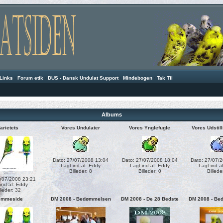
Links
·
Forum etik
·
DUS - Dansk Undulat Support
·
Mindebogen
·
Tak Til
Albums
arietets
Vores Undulater
Vores Ynglefugle
Vores Udstil
Dato: 27/07/2008 13:04
Dato: 27/07/2008 18:04
Dato: 27/07/
Lagt ind af:
Eddy
Lagt ind af:
Eddy
Lagt ind a
Billeder: 8
Billeder: 0
Billede
5/07/2008 23:21
ind af:
Eddy
lleder: 32
emmeside
DM 2008 - Bedømmelsen
DM 2008 - De 28 Bedste
DM 2008 - Bed