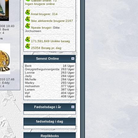
Gæster online: 73
Ingen brugere online
Antal brugere: 314
Ikke aktiverede brugere:2167
2008 19:40
Nyeste bruger:
Gitte
f:
Berit
Jochumsen
r: 4
es
171,591,849 Unikke besøg
25354 Besøg pr. dag
Senest Online
Berit
16 Uger
Greygrethegunnergerda
263 Uger
Lonnie
263 Uger
Jady
284 Uger
2010 17:46
Michelle
284 Uger
f:
Eddy
Marley
293 Uger
r: 4
mohashim
377 Uger
Larsen
387 Uger
klyf
404 Uger
vibe
408 Uger
Fødselsdage i år
fødselsdag i dag
Replikboks