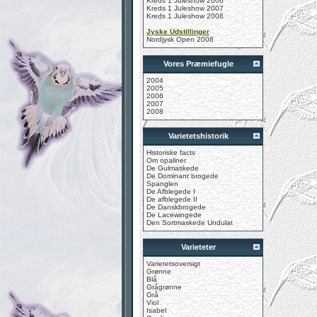
Kreds 1 Juleshow 2006
Kreds 1 Juleshow 2007
Kreds 1 Juleshow 2008
Jyske Udstillinger
Nordjysk Open 2008
Vores Præmiefugle
2004
2005
2006
2007
2008
Varietetshistorik
Historiske facts
Om opaliner
De Gulmaskede
De Dominant brogede
Spanglen
De Afblegede I
De afblegede II
De Danskbrogede
De Lacewingede
Den Sortmaskede Undulat
Varieteter
Varietetsoversigt
Grønne
Blå
Grågrønne
Grå
Viol
Isabel