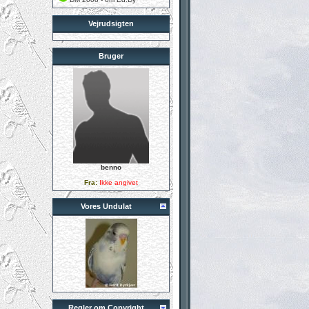
Vejrudsigten
Bruger
benno
Fra:
Ikke angivet
Vores Undulat
Regler om Copyright