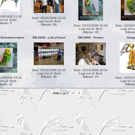
0/09/2008 21:38
Dato: 20/10/2008 22:09
ind af:
Eddy
Lagt ind af:
Berit
illeder: 0
Billeder: 58
Dato: 24/10/2008 19:43
Dato: 24/10/
Lagt ind af:
Berit
Lagt ind a
Billeder: 28
Billede
 Varietetsvindere
DM 2008 - Lidt af hvert
DM 2008 - Festen
Imag
Dato: 24/10/2008 19:45
Dato: 25/10/2008 19:33
Lagt ind af:
Berit
Lagt ind af:
Berit
Billeder: 26
Billeder: 24
4/10/2008 19:44
Dato: 10/01/
 ind af:
Berit
Lagt ind a
lleder: 22
Billede
Side 1 af 2:
1
2