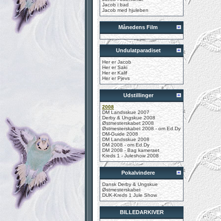
Jacob i bad
Jacob med hjuleben
Månedens Film
Undulatparadiset
Her er Jacob
Her er Saki
Her er Kalif
Her er Pjevs
Udstillinger
2008
DM Landsskue 2007
Derby & Ungskue 2008
Østmesterskabet 2008
Østmesterskabet 2008 - om Ed.Dy
DM-Guide 2008
DM Landsskue 2008
DM 2008 - om Ed.Dy
DM 2008 - Bag kameraet
Kreds 1 - Juleshow 2008
Pokalvindere
Dansk Derby & Ungskue
Østmesterskabet
DUK-Kreds 1 Jule Show
BILLEDARKIVER