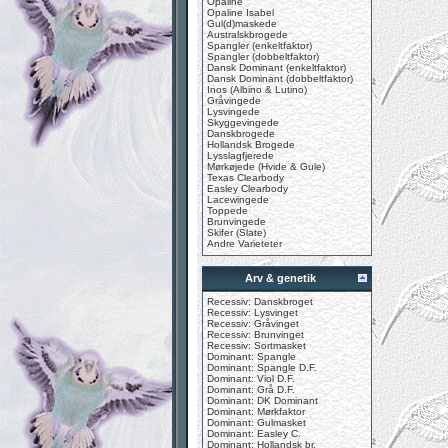
Opaline
Opaline Isabel
Gul(d)maskede
Australskbrogede
Spangler (enkeltfaktor)
Spangler (dobbeltfaktor)
Dansk Dominant (enkeltfaktor)
Dansk Dominant (dobbeltfaktor)
Inos (Albino & Lutino)
Gråvingede
Lysvingede
Skyggevingede
Danskbrogede
Hollandsk Brogede
Lysslagfjerede
Mørkøjede (Hvide & Gule)
Texas Clearbody
Easley Clearbody
Lacewingede
Toppede
Brunvingede
Skifer (Slate)
Andre Varieteter
Arv & genetik
Recessiv: Danskbroget
Recessiv: Lysvinget
Recessiv: Gråvinget
Recessiv: Brunvinget
Recessiv: Sortmasket
Dominant: Spangle
Dominant: Spangle D.F.
Dominant: Viol D.F.
Dominant: Grå D.F.
Dominant: DK Dominant
Dominant: Mørkfaktor
Dominant: Gulmasket
Dominant: Easley C.
Dominant: Hollandsk br.