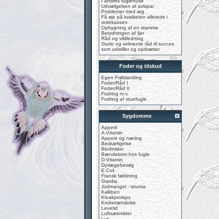
I andres fuglehuse
Udvælgelsen af avlspar
Problemer med æg
Få øje på kvaliteten allerede i
redekassen
Opbygning af en stamme
Betydningen af fjer
Råd og vildledning
Gode og velmente råd til succes
som udstiller og opdrætter
Foder og tilskud
Egen Frøblanding
Foder/Råd I
Foder/Råd II
Fodring m.v.
Fodring af stuefugle
Sygdomme
Appetit
A-Vitamin
Appetit og næring
Beskæfigelse
Blodmider
Bændelorm hos fugle
D-Vitamin
Dyrlægebesøg
E-Coli
Fransk fældning
Giardia
Jodmangel - struma
Kalkben
Kloakprolaps
Krobetændelse
Levetid
Luftsækmider
Lys