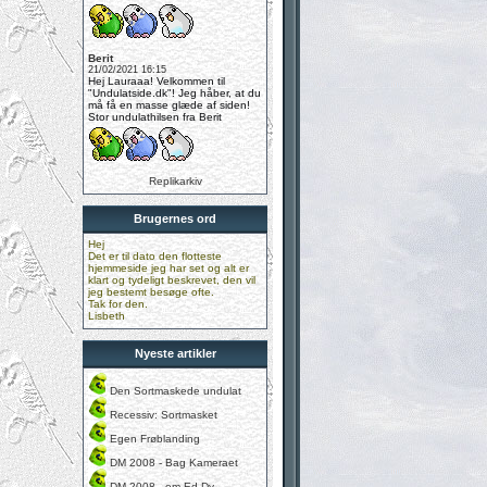
Berit
21/02/2021 16:15
Hej Lauraaa! Velkommen til
"Undulatside.dk"! Jeg håber, at du
må få en masse glæde af siden!
Stor undulathilsen fra Berit
Replikarkiv
Brugernes ord
Hej
Det er til dato den flotteste
hjemmeside jeg har set og alt er
klart og tydeligt beskrevet, den vil
jeg bestemt besøge ofte.
Tak for den.
Lisbeth
Nyeste artikler
Den Sortmaskede undulat
Recessiv: Sortmasket
Egen Frøblanding
DM 2008 - Bag Kameraet
DM 2008 - om Ed.Dy