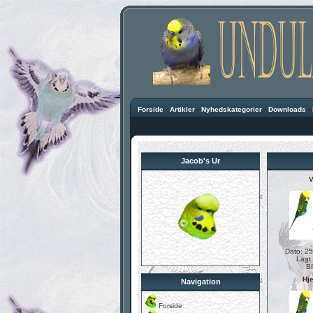
Forside
·
Artikler
·
Nyhedskategorier
·
Downloads
·
Jacob's Ur
V
Dato: 2
Lagt 
Bi
Hj
Navigation
Forside