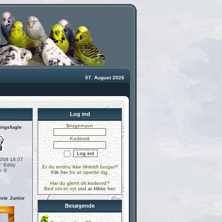
07. August 2026
Log ind
Brugernavn
lingsfugle
Kodeord
2008 18:07
f:
Eddy
Er du endnu ikke tilmeldt bruger?
r: 0
Klik her
for at oprette dig.
Har du glemt dit kodeord?
Bed om et nyt
ved at klikke her
.
ste Junior
Besøgende