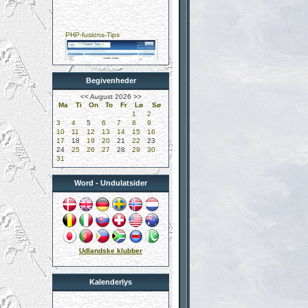
PHP-fusions-Tips
Begivenheder
Kungelundens Dyreklinik
<<
August 2026
>>
Ma
Ti
On
To
Fr
Lø
Sø
1
2
3
4
5
6
7
8
9
10
11
12
13
14
15
16
17
18
19
20
21
22
23
24
25
26
27
28
29
30
31
DUK-Undulatklubben
Word - Undulatsider
Didier Mervilde
Udlandske klubber
Kalenderlys