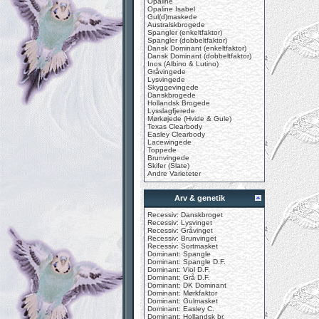
Opaline
Opaline Isabel
Gul(d)maskede
Australskbrogede
Spangler (enkeltfaktor)
Spangler (dobbeltfaktor)
Dansk Dominant (enkeltfaktor)
Dansk Dominant (dobbeltfaktor)
Inos (Albino & Lutino)
Gråvingede
Lysvingede
Skyggevingede
Danskbrogede
Hollandsk Brogede
Lysslagfjerede
Mørkøjede (Hvide & Gule)
Texas Clearbody
Easley Clearbody
Lacewingede
Toppede
Brunvingede
Skifer (Slate)
Andre Varieteter
Arv & genetik
Recessiv: Danskbroget
Recessiv: Lysvinget
Recessiv: Gråvinget
Recessiv: Brunvinget
Recessiv: Sortmasket
Dominant: Spangle
Dominant: Spangle D.F.
Dominant: Viol D.F.
Dominant: Grå D.F.
Dominant: DK Dominant
Dominant: Mørkfaktor
Dominant: Gulmasket
Dominant: Easley C.
Dominant: Hollandsk br.