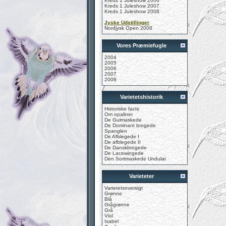
Kreds 1 Juleshow 2006
Kreds 1 Juleshow 2007
Kreds 1 Juleshow 2008
Jyske Udstillinger
Nordjysk Open 2008
Vores Præmiefugle
2004
2005
2006
2007
2008
Varietetshistorik
Historiske facts
Om opaliner
De Gulmaskede
De Dominant brogede
Spanglen
De Afblegede I
De afblegede II
De Danskbrogede
De Lacewingede
Den Sortmaskede Undulat
Varieteter
Varietetsoversigt
Grønne
Blå
Grågrønne
Grå
Viol
Isabel