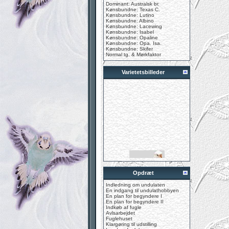
Dominant: Australsk br.
Kønsbundne: Texas C.
Kønsbundne: Lutino
Kønsbundne: Albino
Kønsbundne: Lacewing
Kønsbundne: Isabel
Kønsbundne: Opaline
Kønsbundne: Opa. Isa.
Kønsbundne: Skifer
Normal tg. & Mørkfaktor
Varietetsbilleder
Opdræt
Indledning om undulaten
En indgang til undulathobbyen
En plan for begyndere I
En plan for begyndere II
Indkøb af fugle
Avlsarbejdet
Fuglehuset
Klargøring til udstilling