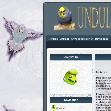
Forside
·
Artikler
·
Nyhedskategorier
·
Downloads
·
Jacob's Ur
Historie:
Den gule (En
fugle med g
lysegule me
de ofte med 
afblegningen
Foruden de 
også som grå
varieteter. 
Navigation
er delvis fo
“buttercup y
den er skab
Forside
Senere, i 30