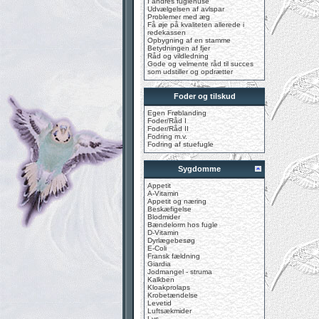
I andres fuglehuse
Udvælgelsen af avlspar
Problemer med æg
Få øje på kvaliteten allerede i
redekassen
Opbygning af en stamme
Betydningen af fjer
Råd og vildledning
Gode og velmente råd til succes
som udstiller og opdrætter
Foder og tilskud
Egen Frøblanding
Foder/Råd I
Foder/Råd II
Fodring m.v.
Fodring af stuefugle
Sygdomme
Appetit
A-Vitamin
Appetit og næring
Beskæfigelse
Blodmider
Bændelorm hos fugle
D-Vitamin
Dyrlægebesøg
E-Coli
Fransk fældning
Giardia
Jodmangel - struma
Kalkben
Kloakprolaps
Krobetændelse
Levetid
Luftsækmider
Lys