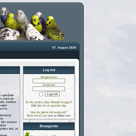
07. August 2026
Log ind
Brugernavn
Kodeord
r optrådte
men med de
ide, kaldes
Er du endnu ikke tilmeldt bruger?
sager
Klik her
for at oprette dig.
serie.
Har du glemt dit kodeord?
g dermed
Bed om et nyt
ved at klikke her
.
dre
, der senere
mukke
Besøgende
yldes det, at
blege