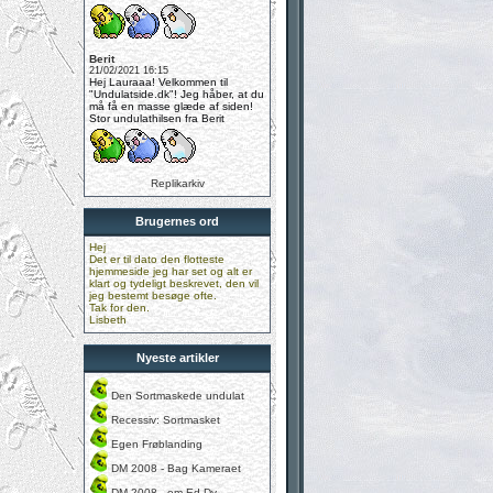
Berit
21/02/2021 16:15
Hej Lauraaa! Velkommen til
"Undulatside.dk"! Jeg håber, at du
må få en masse glæde af siden!
Stor undulathilsen fra Berit
Replikarkiv
Brugernes ord
Hej
Det er til dato den flotteste
hjemmeside jeg har set og alt er
klart og tydeligt beskrevet, den vil
jeg bestemt besøge ofte.
Tak for den.
Lisbeth
Nyeste artikler
Den Sortmaskede undulat
Recessiv: Sortmasket
Egen Frøblanding
DM 2008 - Bag Kameraet
DM 2008 - om Ed.Dy