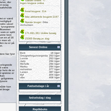
Gæster online: 77
farve, der
Ingen brugere online
et svag
 sølvhvide
Antal brugere: 314
Ikke aktiverede brugere:2167
Det er værd
arvelighed
Nyeste bruger:
Gitte
indre såvel
Jochumsen
e lysegrønne
 afkommet
 som er split
171,691,361 Unikke besøg
kunne lave
kun en af 16
25365 Besøg pr. dag
år man så
eden nu er på
et.
Senest Online
Berit
16 Uger
tere har lyst
Greygrethegunnergerda
263 Uger
Lonnie
263 Uger
Jady
284 Uger
Michelle
284 Uger
 velegnede
Marley
294 Uger
il være
mohashim
377 Uger
e hvis de er
Larsen
387 Uger
rå¬grønne er
klyf
404 Uger
 kan
vibe
408 Uger
m grågrønne.
 lysere
Fødselsdage i år
 måde kan
 at bruge
fødselsdag i dag
Replikboks