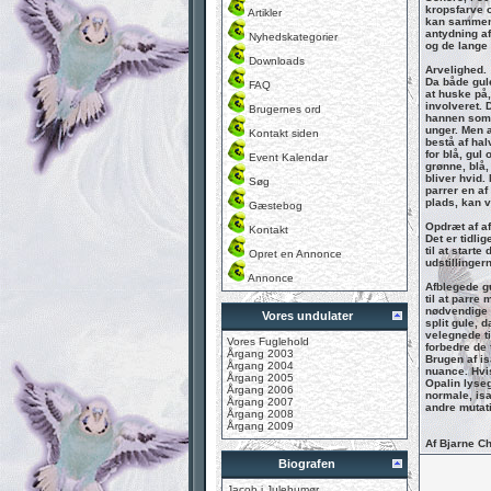
kropsfarve o
Artikler
kan sammenl
antydning af
Nyhedskategorier
og de lange 
Downloads
Arvelighed.
Da både gule
FAQ
at huske på,
involveret. 
Brugernes ord
hannen som 
unger. Men a
Kontakt siden
bestå af hal
for blå, gul
Event Kalendar
grønne, blå,
bliver hvid.
Søg
parrer en af
plads, kan v
Gæstebog
Opdræt af a
Kontakt
Det er tidli
til at starte
Opret en Annonce
udstillinger
Annonce
Afblegede g
til at parre
nødvendige a
Vores undulater
split gule, 
velegnede ti
Vores Fuglehold
forbedre de
Årgang 2003
Brugen af is
Årgang 2004
nuance. Hvis
Årgang 2005
Opalin lyseg
Årgang 2006
normale, isa
Årgang 2007
andre mutati
Årgang 2008
Årgang 2009
Af Bjarne Ch
Biografen
Jacob i Julehumør