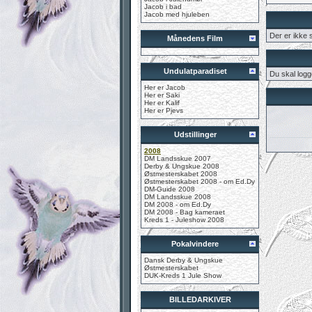
Jacob i bad
Jacob med hjuleben
Der er ikke
Månedens Film
Undulatparadiset
Du skal logg
Her er Jacob
Her er Saki
Her er Kalif
Her er Pjevs
Udstillinger
2008
DM Landsskue 2007
Derby & Ungskue 2008
Østmesterskabet 2008
Østmesterskabet 2008 - om Ed.Dy
DM-Guide 2008
DM Landsskue 2008
DM 2008 - om Ed.Dy
DM 2008 - Bag kameraet
Kreds 1 - Juleshow 2008
Pokalvindere
Dansk Derby & Ungskue
Østmesterskabet
DUK-Kreds 1 Jule Show
BILLEDARKIVER