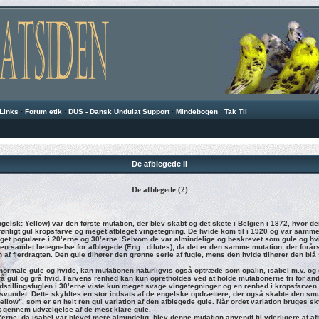
Links
·
Forum etik
·
DUS - Dansk Undulat Support
·
Mindebogen
·
Tak Til
De afblegede II
De afblegede (2)
gelsk: Yellow) var den første mutation, der blev skabt og det skete i Belgien i 1872, hvor de
rønligt gul kropsfarve og meget afbleget vingetegning. De hvide kom til i 1920 og var sam
get populære i 20’erne og 30’erne. Selvom de var almindelige og beskrevet som gule og hv
en samlet betegnelse for afblegede (Eng.: dilutes), da det er den samme mutation, der forår
 af fjerdragten. Den gule tilhører den grønne serie af fugle, mens den hvide tilhører den blå 
normale gule og hvide, kan mutationen naturligvis også optræde som opalin, isabel m.v. o
 gul og grå hvid. Farvens renhed kan kun opretholdes ved at holde mutationerne fri for an
Udstillingsfuglen i 30’erne viste kun meget svage vingetegninger og en renhed i kropsfarven
rsvundet. Dette skyldtes en stor indsats af de engelske opdrættere, der også skabte den s
ellow”, som er en helt ren gul variation af den afblegede gule. Når ordet variation bruges sk
t gennem udvælgelse af de mest klare gule.
’erne, da isabel var blevet mere almindelig, blev denne mutation anvendt til yderligere at af