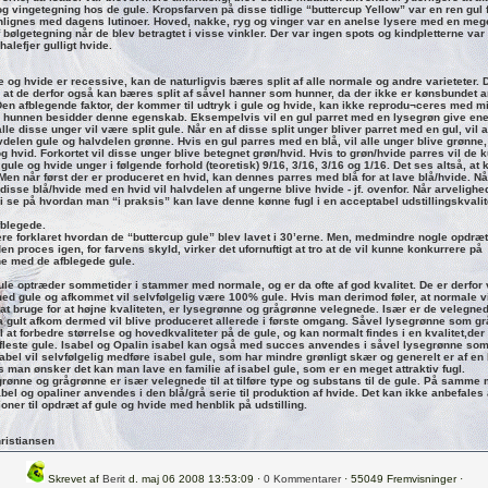
g vingetegning hos de gule. Kropsfarven på disse tidlige “buttercup Yellow” var en ren gul 
ignes med dagens lutinoer. Hoved, nakke, ryg og vinger var en anelse lysere med en meg
 bølgetegning når de blev betragtet i visse vinkler. Der var ingen spots og kindpletterne var
halefjer gulligt hvide.
 og hvide er recessive, kan de naturligvis bæres split af alle normale og andre varieteter. 
 at de derfor også kan bæres split af såvel hanner som hunner, da der ikke er kønsbundet 
Den afblegende faktor, der kommer til udtryk i gule og hvide, kan ikke reprodu¬ceres med m
hunnen besidder denne egenskab. Eksempelvis vil en gul parret med en lysegrøn give en
lle disse unger vil være split gule. Når en af disse split unger bliver parret med en gul, vil
vdelen gule og halvdelen grønne. Hvis en gul parres med en blå, vil alle unger blive grønne,
 og hvid. Forkortet vil disse unger blive betegnet grøn/hvid. Hvis to grøn/hvide parres vil de 
 gule og hvide unger i følgende forhold (teoretisk) 9/16, 3/16, 3/16 og 1/16. Det ses altså, at 
 Men når først der er produceret en hvid, kan dennes parres med blå for at lave blå/hvide. N
 disse blå/hvide med en hvid vil halvdelen af ungerne blive hvide - jf. ovenfor. Når arveligh
i se på hvordan man “i praksis” kan lave denne kønne fugl i en acceptabel udstillingskvalit
fblegede.
gere forklaret hvordan de “buttercup gule” blev lavet i 30’erne. Men, medmindre nogle opdræt
 den proces igen, for farvens skyld, virker det ufornuftigt at tro at de vil kunne konkurrere på
ne med de afblegede gule.
ule optræder sommetider i stammer med normale, og er da ofte af god kvalitet. De er derfor
 med gule og afkommet vil selvfølgelig være 100% gule. Hvis man derimod føler, at normale v
t bruge for at højne kvaliteten, er lysegrønne og grågrønne velegnede. Især er de velegned
da gult afkom dermed vil blive produceret allerede i første omgang. Såvel lysegrønne som g
l at forbedre størrelse og hovedkvaliteter på de gule, og kan normalt findes i en kvalitet,der
 fleste gule. Isabel og Opalin isabel kan også med succes anvendes i såvel lysegrønne so
abel vil selvfølgelig medføre isabel gule, som har mindre grønligt skær og generelt er af en
 man ønsker det kan man lave en familie af isabel gule, som er en meget attraktiv fugl.
rønne og grågrønne er især velegnede til at tilføre type og substans til de gule. På samme
bel og opaliner anvendes i den blå/grå serie til produktion af hvide. Det kan ikke anbefales
oner til opdræt af gule og hvide med henblik på udstilling.
ristiansen
Skrevet af
Berit
d. maj 06 2008 13:53:09 ·
0 Kommentarer
· 55049 Fremvisninger ·