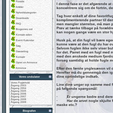
Forside
I denne fase er det afgørende at 
Artikler
koncentrere sig om de fortrin, de
Nyhedskategorier
Tag hver enkelt af dine favorit
Downloads
komplimenterende partner til dem
men mangler størrelse, må man p
FAQ
Prøv at tænke tilbage på forældre
Brugernes ord
kan nogen gange være en stor hj
Kontakt siden
Husk på, at din fugl vil bære eg
Event Kalendar
kunne være at den fugl du har ov
Søg
Selvom fuglen ikke selv viser bu
Gæstebog
for det. Parret med en fugl med m
med den ønskede medium fjerdragt
Kontakt
forsøg samtidig at holde fugl
Opret en Annonce
Efter den første ynglesæson vil d
Annonce
Herefter må du gennemgå den igen 
dine oprindelige indkøb.
Vores undulater
Vores Fuglehold
Line dine unger op samme med fo
Årgang 2003
på følgende spørgsmål:
Årgang 2004
Årgang 2005
Årgang 2006
· Er ungerne bedre end deres
Årgang 2007
Årgang 2008
· Har de arvet nogle skjulte fej
Årgang 2009
maske etc.?
Biografen