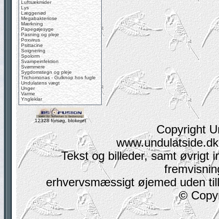
Luftsækmider
Lys
Læggenød
Megabakteriose
Mærkning
Papegøjesyge
Pasning og pleje
Poxvirus
Psittacine
Soignering
Spolorm
Svampeinfektion
Svømmere
Sygdomstegn og pleje
Trichomonas - Gulknop hos fugle
Undulatens vægt
Unger
Varme
Yngleklar
12328 forsøg, blokeret
Copyright U
www.undulatside.dk 
Tekst og billeder, samt øvrigt i
fremvisning
erhvervsmæssigt øjemed uden tilla
© Copyr