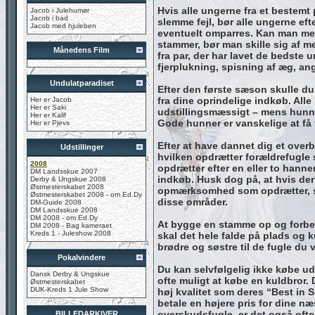
Hvis alle ungerne fra et bestemt p
Jacob i Julehumør
Jacob i bad
slemme fejl, bør alle ungerne eft
Jacob med hjuleben
eventuelt omparres. Kan man med 
stammer, bør man skille sig af 
Månedens Film
fra par, der har lavet de bedste 
fjerplukning, spisning af æg, a
Undulatparadiset
Efter den første sæson skulle du 
fra dine oprindelige indkøb. Alle 
Her er Jacob
Her er Saki
udstillingsmæssigt – mens hunne
Her er Kalif
Gode hunner er vanskelige at få 
Her er Pjevs
Efter at have dannet dig et over
Udstillinger
hvilken opdrætter forældrefugle 
2008
opdrætter efter en eller to hanne
DM Landsskue 2007
indkøb. Husk dog på, at hvis der 
Derby & Ungskue 2008
Østmesterskabet 2008
opmærksomhed som opdrætter, s
Østmesterskabet 2008 - om Ed.Dy
disse områder.
DM-Guide 2008
DM Landsskue 2008
DM 2008 - om Ed.Dy
At bygge en stamme op og forbedre
DM 2008 - Bag kameraet
Kreds 1 - Juleshow 2008
skal det hele falde på plads og 
brødre og søstre til de fugle du 
Pokalvindere
Du kan selvfølgelig ikke købe uds
Dansk Derby & Ungskue
ofte muligt at købe en kuldbror.
Østmesterskabet
DUK-Kreds 1 Jule Show
høj kvalitet som deres “Best in 
betale en højere pris for dine n
overskudsfugle, er det også oft
BILLEDARKIVER