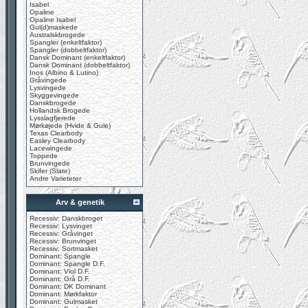
Isabel
Opaline
Opaline Isabel
Gul(d)maskede
Australskbrogede
Spangler (enkeltfaktor)
Spangler (dobbeltfaktor)
Dansk Dominant (enkeltfaktor)
Dansk Dominant (dobbeltfaktor)
Inos (Albino & Lutino)
Gråvingede
Lysvingede
Skyggevingede
Danskbrogede
Hollandsk Brogede
Lysslagfjerede
Mørkøjede (Hvide & Gule)
Texas Clearbody
Easley Clearbody
Lacewingede
Toppede
Brunvingede
Skifer (Slate)
Andre Varieteter
Arv & genetik
Recessiv: Danskbroget
Recessiv: Lysvinget
Recessiv: Gråvinget
Recessiv: Brunvinget
Recessiv: Sortmasket
Dominant: Spangle
Dominant: Spangle D.F.
Dominant: Viol D.F.
Dominant: Grå D.F.
Dominant: DK Dominant
Dominant: Mørkfaktor
Dominant: Gulmasket