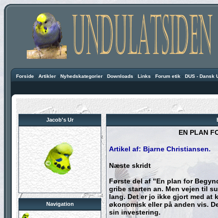
Forside
·
Artikler
·
Nyhedskategorier
·
Downloads
·
Links
·
Forum etik
·
DUS - Dansk 
Jacob's Ur
EN PLAN F
Artikel af: Bjarne Christiansen.
Næste skridt
Første del af "En plan for Begyn
gribe starten an. Men vejen til 
lang. Det er jo ikke gjort med at
økonomisk eller på anden vis. D
Navigation
sin investering.