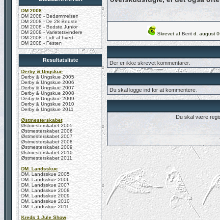
DM 2008
DM 2008 - Bedømmelsen
DM 2008 - De 28 Bedste
DM 2008 - Bedste Junior
DM 2008 - Varietetsvindere
Skrevet af
Berit
d. august 0
DM 2008 - Lidt af hvert
DM 2008 - Festen
Resultatsliste
Der er ikke skrevet kommentarer.
Derby & Ungskue
Derby & Ungskue 2005
Derby & Ungskue 2006
Derby & Ungskue 2007
Du skal logge ind for at kommentere.
Derby & Ungskue 2008
Derby & Ungskue 2009
Derby & Ungskue 2010
Derby & Ungskue 2011
Du skal være regis
Østmesterskabet
Østmesterskabet 2005
Østmesterskabet 2006
Østmesterskabet 2007
Østmesterskabet 2008
Østmesterskabet 2009
Østmesterskabet 2010
Østmesterskabet 2011
DM. Landsskue
DM. Landsskue 2005
DM. Landsskue 2006
DM. Landsskue 2007
DM. Landsskue 2008
DM. Landsskue 2009
DM. Landsskue 2010
DM. Landsskue 2011
Kreds 1 Jule Show