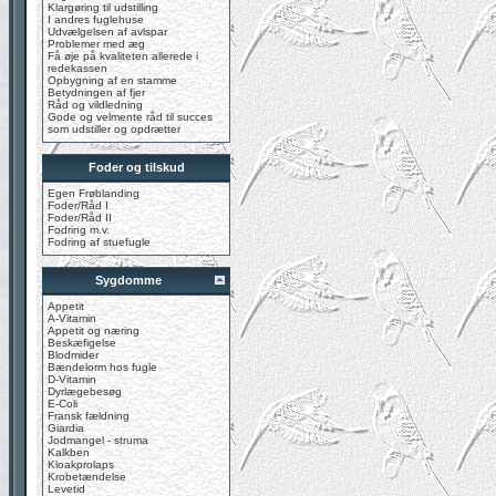
Klargøring til udstilling
I andres fuglehuse
Udvælgelsen af avlspar
Problemer med æg
Få øje på kvaliteten allerede i
redekassen
Opbygning af en stamme
Betydningen af fjer
Råd og vildledning
Gode og velmente råd til succes
som udstiller og opdrætter
Foder og tilskud
Egen Frøblanding
Foder/Råd I
Foder/Råd II
Fodring m.v.
Fodring af stuefugle
Sygdomme
Appetit
A-Vitamin
Appetit og næring
Beskæfigelse
Blodmider
Bændelorm hos fugle
D-Vitamin
Dyrlægebesøg
E-Coli
Fransk fældning
Giardia
Jodmangel - struma
Kalkben
Kloakprolaps
Krobetændelse
Levetid