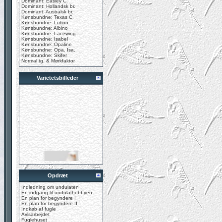
Dominant: Easley C.
Dominant: Hollandsk br.
Dominant: Australsk br.
Kønsbundne: Texas C.
Kønsbundne: Lutino
Kønsbundne: Albino
Kønsbundne: Lacewing
Kønsbundne: Isabel
Kønsbundne: Opaline
Kønsbundne: Opa. Isa.
Kønsbundne: Skifer
Normal tg. & Mørkfaktor
Varietetsbilleder
Opdræt
Indledning om undulaten
En indgang til undulathobbyen
En plan for begyndere I
En plan for begyndere II
Indkøb af fugle
Avlsarbejdet
Fuglehuset