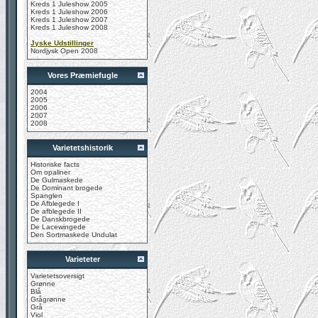
Kreds 1 Juleshow 2005
Kreds 1 Juleshow 2006
Kreds 1 Juleshow 2007
Kreds 1 Juleshow 2008
Jyske Udstillinger
Nordjysk Open 2008
Vores Præmiefugle
2004
2005
2006
2007
2008
Varietetshistorik
Historiske facts
Om opaliner
De Gulmaskede
De Dominant brogede
Spanglen
De Afblegede I
De afblegede II
De Danskbrogede
De Lacewingede
Den Sortmaskede Undulat
Varieteter
Varietetsoversigt
Grønne
Blå
Grågrønne
Grå
Viol