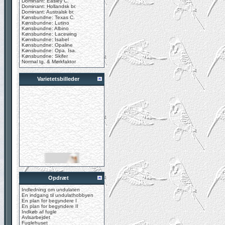
Dominant: Easley C.
Dominant: Hollandsk br.
Dominant: Australsk br.
Kønsbundne: Texas C.
Kønsbundne: Lutino
Kønsbundne: Albino
Kønsbundne: Lacewing
Kønsbundne: Isabel
Kønsbundne: Opaline
Kønsbundne: Opa. Isa.
Kønsbundne: Skifer
Normal tg. & Mørkfaktor
Varietetsbilleder
Opdræt
Indledning om undulaten
En indgang til undulathobbyen
En plan for begyndere I
En plan for begyndere II
Indkøb af fugle
Avlsarbejdet
Fuglehuset