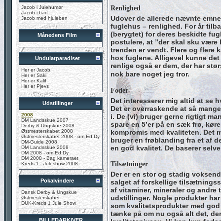
Renlighed
Jacob i Julehumør
Jacob i bad
Udover de allerede nævnte emner, 
Jacob med hjuleben
fuglehus – renlighed. For år til
(berygtet) for deres beskidte fu
Månedens Film
postulere, at ”der skal sku være 
trenden er vendt. Flere og flere 
hos fuglene. Alligevel kunne det
Undulatparadiset
renlige også er dem, der har st
Her er Jacob
nok bare noget jeg tror.
Her er Saki
Her er Kalif
Her er Pjevs
Foder
Det interesserer mig altid at se 
Udstillinger
Det er overraskende at så mange s
2008
i. De (vi) bruger gerne rigtigt m
DM Landsskue 2007
spare en 5’er på en sæk frø, køre
Derby & Ungskue 2008
Østmesterskabet 2008
kompromis med kvaliteten. Det må
Østmesterskabet 2008 - om Ed.Dy
bruger en frøblanding fra et af de
DM-Guide 2008
en god kvalitet. De baserer selv
DM Landsskue 2008
DM 2008 - om Ed.Dy
DM 2008 - Bag kameraet
Tilsætninger
Kreds 1 - Juleshow 2008
Der er en stor og stadig voksende
Pokalvindere
salget af forskellige tilsætnings
af vitaminer, mineraler og andre 
Dansk Derby & Ungskue
udstillinger. Nogle produkter ha
Østmesterskabet
DUK-Kreds 1 Jule Show
som kvalitetsprodukter med god 
tænke på om nu også alt det, der
BILLEDARKIVER