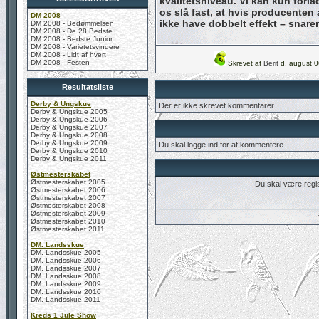
kvalitetsniveau. Vi kan kun forl
os slå fast, at hvis producenten 
DM 2008
ikke have dobbelt effekt – snare
DM 2008 - Bedømmelsen
DM 2008 - De 28 Bedste
DM 2008 - Bedste Junior
DM 2008 - Varietetsvindere
DM 2008 - Lidt af hvert
DM 2008 - Festen
Skrevet af
Berit
d. august 0
Resultatsliste
Derby & Ungskue
Der er ikke skrevet kommentarer.
Derby & Ungskue 2005
Derby & Ungskue 2006
Derby & Ungskue 2007
Derby & Ungskue 2008
Derby & Ungskue 2009
Du skal logge ind for at kommentere.
Derby & Ungskue 2010
Derby & Ungskue 2011
Østmesterskabet
Østmesterskabet 2005
Du skal være regis
Østmesterskabet 2006
Østmesterskabet 2007
Østmesterskabet 2008
Østmesterskabet 2009
Østmesterskabet 2010
Østmesterskabet 2011
DM. Landsskue
DM. Landsskue 2005
DM. Landsskue 2006
DM. Landsskue 2007
DM. Landsskue 2008
DM. Landsskue 2009
DM. Landsskue 2010
DM. Landsskue 2011
Kreds 1 Jule Show