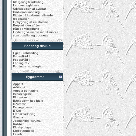
Klargøring til udstilling
I andres fuglehuse
Udvælgelsen af avlspar
Problemer med æg
Få øje på kvaliteten allerede i
redekassen
Opbygning af en stamme
Betydningen af fjer
Råd og vildledning
Gode og velmente råd til succes
som udstiller og opdrætter
Foder og tilskud
Egen Frøblanding
Foder/Råd I
Foder/Råd II
Fodring m.v.
Fodring af stuefugle
Sygdomme
Appetit
A-Vitamin
Appetit og næring
Beskæfigelse
Blodmider
Bændelorm hos fugle
D-Vitamin
Dyrlægebesøg
E-Coli
Fransk fældning
Giardia
Jodmangel - struma
Kalkben
Kloakprolaps
Krobetændelse
Levetid