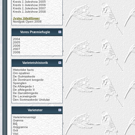
Kreds 1 Juleshow 2005
Kreds 1 Juleshow 2006
Kreds 1 Juleshow 2007
Kreds 1 Juleshow 2008
Jyske Udstillinger
Nordjysk Open 2008
Vores Præmiefugle
2004
2005
2006
2007
2008
Varietetshistorik
Historiske facts
Om opaliner
De Gulmaskede
De Dominant brogede
Spanglen
De Afblegede I
De afblegede II
De Danskbrogede
De Lacewingede
Den Sortmaskede Undulat
Varieteter
Varietetsoversigt
Grønne
Blå
Grågrønne
Grå
Viol