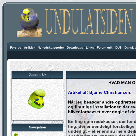
Forside
·
Artikler
·
Nyhedskategorier
·
Downloads
·
Links
·
Forum etik
·
DUS - Dansk 
Jacob's Ur
HVAD MAN O
Artikel af: Bjarne Christiansen.
Når jeg besøger andre opdrættere 
og finurlige installationer, der
bliver forbavset over nogle af d
En ting som redekasser, der for 
ting, der er uendeligt forskellig
Navigation
underligt – eller endnu mere dejl