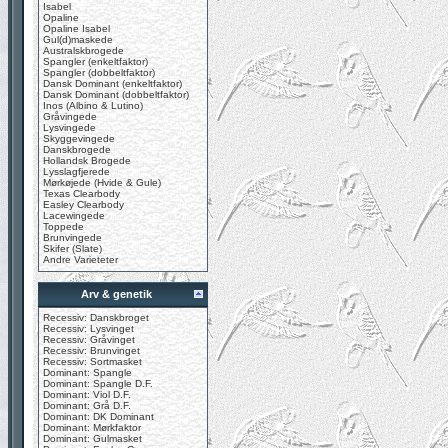
Isabel
Opaline
Opaline Isabel
Gul(d)maskede
Australskbrogede
Spangler (enkeltfaktor)
Spangler (dobbeltfaktor)
Dansk Dominant (enkeltfaktor)
Dansk Dominant (dobbeltfaktor)
Inos (Albino & Lutino)
Gråvingede
Lysvingede
Skyggevingede
Danskbrogede
Hollandsk Brogede
Lysslagfjerede
Mørkøjede (Hvide & Gule)
Texas Clearbody
Easley Clearbody
Lacewingede
Toppede
Brunvingede
Skifer (Slate)
Andre Varieteter
Arv & genetik
Recessiv: Danskbroget
Recessiv: Lysvinget
Recessiv: Gråvinget
Recessiv: Brunvinget
Recessiv: Sortmasket
Dominant: Spangle
Dominant: Spangle D.F.
Dominant: Viol D.F.
Dominant: Grå D.F.
Dominant: DK Dominant
Dominant: Mørkfaktor
Dominant: Gulmasket