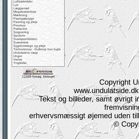
Luftsækmider
Lys
Læggenød
Megabakteriose
Mærkning
Papegøjesyge
Pasning og pleje
Poxvirus
Psittacine
Soignering
Spolorm
Svampeinfektion
Svømmere
Sygdomstegn og pleje
Trichomonas - Gulknop hos fugle
Undulatens vægt
Unger
Varme
Yngleklar
12328 forsøg, blokeret
Copyright U
www.undulatside.dk 
Tekst og billeder, samt øvrigt i
fremvisning
erhvervsmæssigt øjemed uden tilla
© Copyr