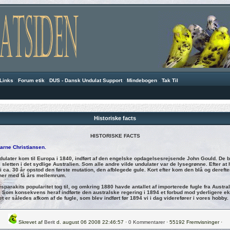
Links
·
Forum etik
·
DUS - Dansk Undulat Support
·
Mindebogen
·
Tak Til
Historiske facts
HISTORISKE FACTS
Bjarne Christiansen.
dulater kom til Europa i 1840, indført af den engelske opdagelsesrejsende John Gould. De b
 sletten i det sydlige Australien. Som alle andre vilde undulater var de lysegrønne. Efter at 
 ca. 30 år opstod den første mutation, den afblegede gule. Kort efter kom den blå og derefte
ner med få års mellemrum.
æsparakits popularitet tog til, og omkring 1880 havde antallet af importerede fugle fra Austra
. Som konsekvens heraf indførte den australske regering i 1894 et forbud mod yderligere ek
et er således afkom af de fugle, som blev indført før 1894 vi i dag viderefører i vores hobby.
Skrevet af
Berit
d. august 06 2008 22:46:57 ·
0 Kommentarer
· 55192 Fremvisninger ·