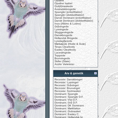
Opaline
Opaline Isabel
Gul(d)maskede
Australskbrogede
Spangler (enkeltfaktor)
Spangler (dobbeltfaktor)
Dansk Dominant (enkeltfaktor)
Dansk Dominant (dobbeltfaktor)
Inos (Albino & Lutino)
Gråvingede
Lysvingede
Skyggevingede
Danskbrogede
Hollandsk Brogede
Lysslagfjerede
Mørkøjede (Hvide & Gule)
Texas Clearbody
Easley Clearbody
Lacewingede
Toppede
Brunvingede
Skifer (Slate)
Andre Varieteter
Arv & genetik
Recessiv: Danskbroget
Recessiv: Lysvinget
Recessiv: Gråvinget
Recessiv: Brunvinget
Recessiv: Sortmasket
Dominant: Spangle
Dominant: Spangle D.F.
Dominant: Viol D.F.
Dominant: Grå D.F.
Dominant: DK Dominant
Dominant: Mørkfaktor
Dominant: Gulmasket
Dominant: Easley C.
Dominant: Hollandsk br.