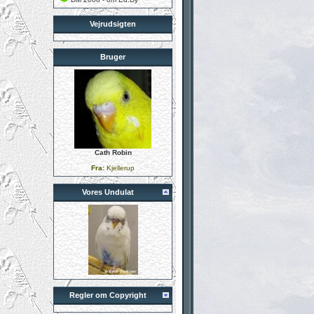
Vejrudsigten
Bruger
Cath Robin
Fra:
Kjellerup
Vores Undulat
Regler om Copyright