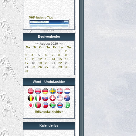
PHP-fusions-Tips
Begivenheder
Kungelundens Dyreklinik
<<
August 2026
>>
Ma
Ti
On
To
Fr
Lø
Sø
1
2
3
4
5
6
7
8
9
10
11
12
13
14
15
16
17
18
19
20
21
22
23
24
25
26
27
28
29
30
31
DUK-Undulatklubben
Word - Undulatsider
Didier Mervilde
Udlandske klubber
Kalenderlys