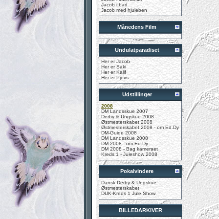
Jacob i bad
Jacob med hjuleben
Månedens Film
Undulatparadiset
Her er Jacob
Her er Saki
Her er Kalif
Her er Pjevs
Udstillinger
2008
DM Landsskue 2007
Derby & Ungskue 2008
Østmesterskabet 2008
Østmesterskabet 2008 - om Ed.Dy
DM-Guide 2008
DM Landsskue 2008
DM 2008 - om Ed.Dy
DM 2008 - Bag kameraet
Kreds 1 - Juleshow 2008
Pokalvindere
Dansk Derby & Ungskue
Østmesterskabet
DUK-Kreds 1 Jule Show
BILLEDARKIVER