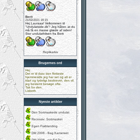
Berit
21/02/2021 16:15
Hej Lauraaa! Velkommen til
"Undulatside.dk"! Jeg håber, at du
må få en masse glæde af siden!
Stor undulathilsen fra Berit
Replikarkiv
Brugernes ord
Hej
Det er til dato den flotteste
hjemmeside jeg har set og alt er
klart og tydeligt beskrevet, den vil
jeg bestemt besøge ofte.
Tak for den.
Lisbeth
Nyeste artikler
Den Sortmaskede undulat
Recessiv: Sortmasket
Egen Frøblanding
DM 2008 - Bag Kameraet
DM 2008 - om Ed.Dy