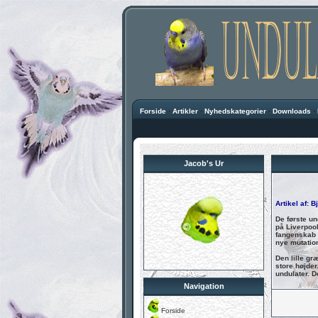
Forside
·
Artikler
·
Nyhedskategorier
·
Downloads
·
Jacob's Ur
Artikel af: 
De første un
på Liverpool
fangenskab i
nye mutatio
Den lille gr
store højder
undulater. D
Navigation
Forside