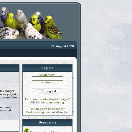
09. August 2026
Log ind
Brugernavn
Kodeord
lev fanget
have ynglet i
r opstod der
Er du endnu ikke tilmeldt bruger?
Klik her
for at oprette dig.
lien nået
Har du glemt dit kodeord?
sport af
Bed om et nyt
ved at klikke her
.
Besøgende