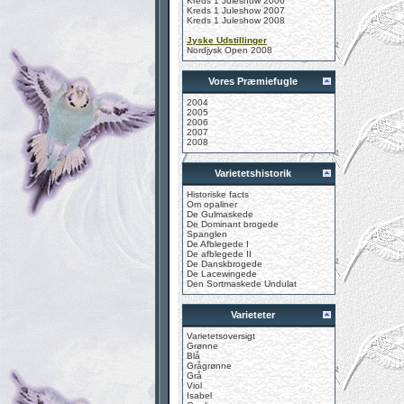
Kreds 1 Juleshow 2006
Kreds 1 Juleshow 2007
Kreds 1 Juleshow 2008
Jyske Udstillinger
Nordjysk Open 2008
Vores Præmiefugle
2004
2005
2006
2007
2008
Varietetshistorik
Historiske facts
Om opaliner
De Gulmaskede
De Dominant brogede
Spanglen
De Afblegede I
De afblegede II
De Danskbrogede
De Lacewingede
Den Sortmaskede Undulat
Varieteter
Varietetsoversigt
Grønne
Blå
Grågrønne
Grå
Viol
Isabel