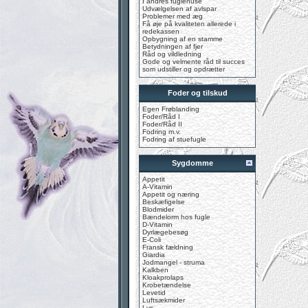
I andres fuglehuse
Udvælgelsen af avlspar
Problemer med æg
Få øje på kvaliteten allerede i
redekassen
Opbygning af en stamme
Betydningen af fjer
Råd og vildledning
Gode og velmente råd til succes
som udstiller og opdrætter
Foder og tilskud
Egen Frøblanding
Foder/Råd I
Foder/Råd II
Fodring m.v.
Fodring af stuefugle
Sygdomme
Appetit
A-Vitamin
Appetit og næring
Beskæfigelse
Blodmider
Bændelorm hos fugle
D-Vitamin
Dyrlægebesøg
E-Coli
Fransk fældning
Giardia
Jodmangel - struma
Kalkben
Kloakprolaps
Krobetændelse
Levetid
Luftsækmider
Lys