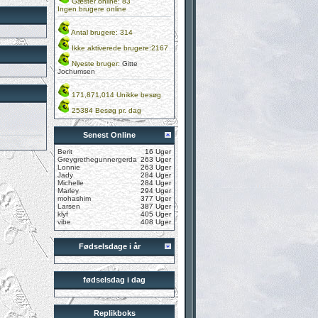
Gæster online: 83
Ingen brugere online
Antal brugere: 314
Ikke aktiverede brugere:2167
Nyeste bruger:
Gitte
Jochumsen
171,871,014 Unikke besøg
25384 Besøg pr. dag
Senest Online
Berit
16 Uger
Greygrethegunnergerda
263 Uger
Lonnie
263 Uger
Jady
284 Uger
Michelle
284 Uger
Marley
294 Uger
mohashim
377 Uger
Larsen
387 Uger
klyf
405 Uger
vibe
408 Uger
Fødselsdage i år
fødselsdag i dag
Replikboks