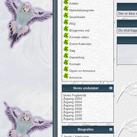
Artikler
Nyhedskategorier
Der er ikke
Downloads
FAQ
Du skal logg
Brugernes ord
Kontakt siden
Event Kalendar
Søg
Gæstebog
Kontakt
Opret en Annonce
Annonce
Vores undulater
Vores Fuglehold
Årgang 2003
Årgang 2004
Årgang 2005
Årgang 2006
Årgang 2007
Årgang 2008
Årgang 2009
Biografen
Jacob i Julehumør